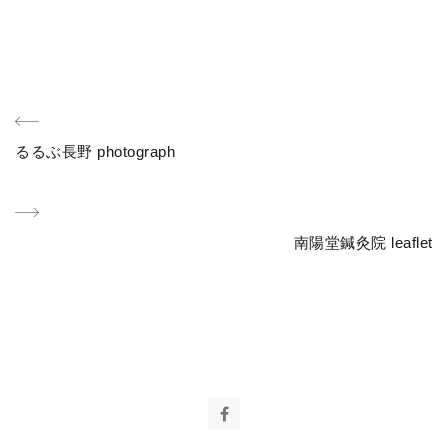
投
Previous
るるぶ長野 photograph
稿
Post
ナ
Next
南陽堂鍼灸院 leaflet
ビ
Post
ゲ
ー
シ
ョ