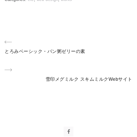
投
Previous
とろみベーシック・パン粥ゼリーの素
稿
Post
ナ
Next
雪印メグミルク スキムミルクWebサイト
ビ
Post
ゲ
ー
シ