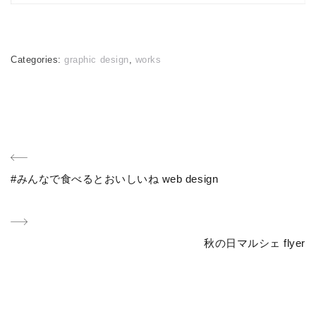
Categories:
graphic design
,
works
投
Previous
#みんなで食べるとおいしいね web design
稿
Post
ナ
Next
秋の日マルシェ flyer
ビ
Post
ゲ